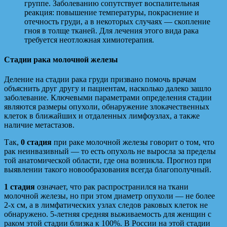
группе. Заболеванию сопутствует воспалительная
реакция: повышение температуры, покраснение и
отечность груди, а в некоторых случаях — скопление
гноя в толще тканей. Для лечения этого вида рака
требуется неотложная химиотерапия.
Стадии рака молочной железы
Деление на стадии рака груди призвано помочь врачам
объяснить друг другу и пациентам, насколько далеко зашло
заболевание. Ключевыми параметрами определения стадии
являются размеры опухоли, обнаружение злокачественных
клеток в ближайших и отдаленных лимфоузлах, а также
наличие метастазов.
Так,
0 стадия
при раке молочной железы говорит о том, что
рак неинвазивный — то есть опухоль не выросла за пределы
той анатомической области, где она возникла. Прогноз при
выявлении такого новообразования всегда благополучный.
1 стадия
означает, что рак распространился на ткани
молочной железы, но при этом диаметр опухоли — не более
2-х см, а в лимфатических узлах следов раковых клеток не
обнаружено. 5-летняя средняя выживаемость для женщин с
раком этой стадии близка к 100%. В России на этой стадии