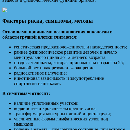
веществ и физиологические функции органов.
Факторы риска, симптомы, методы
Основными причинами возникновения онкологии в
области грудной клетки считаются:
генетическая предрасположенность и наследственность;
раннее физиологическое развитие девочек и начало
менструального цикла до 12-летнего возраста;
поздняя менопауза, которая припадает на возраст за 55;
большой вес и как результат – ожирение;
радиоактивное излучение;
никотиновая зависимость и злоупотребление
спиртными напитками.
К симптомам относят:
наличие уплотненных участков;
водянистые и кровяные экскреции соска;
трансформация контурных линий и цвета груди;
увеличенные формы лимфатических узлов под
мышками;
болезнь Педжета – предраковое состояние, при котором