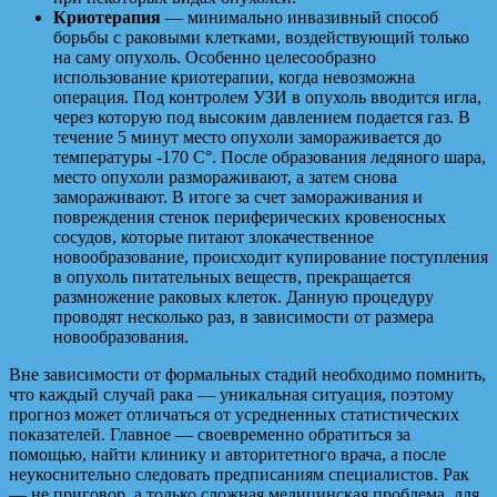
Криотерапия
— минимально инвазивный способ
борьбы с раковыми клетками, воздействующий только
на саму опухоль. Особенно целесообразно
использование криотерапии, когда невозможна
операция. Под контролем УЗИ в опухоль вводится игла,
через которую под высоким давлением подается газ. В
течение 5 минут место опухоли замораживается до
температуры -170 С°. После образования ледяного шара,
место опухоли размораживают, а затем снова
замораживают. В итоге за счет замораживания и
повреждения стенок периферических кровеносных
сосудов, которые питают злокачественное
новообразование, происходит купирование поступления
в опухоль питательных веществ, прекращается
размножение раковых клеток. Данную процедуру
проводят несколько раз, в зависимости от размера
новообразования.
Вне зависимости от формальных стадий необходимо помнить,
что каждый случай рака — уникальная ситуация, поэтому
прогноз может отличаться от усредненных статистических
показателей. Главное — своевременно обратиться за
помощью, найти клинику и авторитетного врача, а после
неукоснительно следовать предписаниям специалистов. Рак
— не приговор, а только сложная медицинская проблема, для