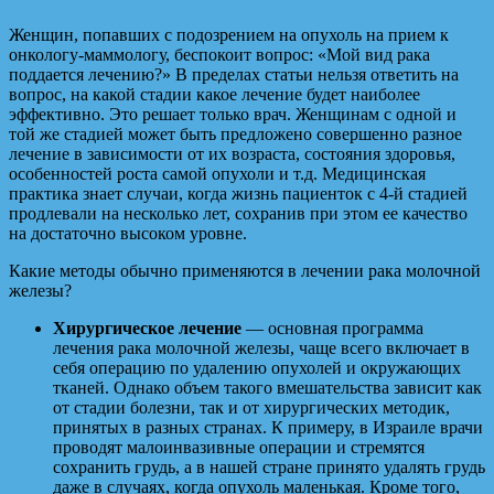
Женщин, попавших с подозрением на опухоль на прием к
онкологу-маммологу, беспокоит вопрос: «Мой вид рака
поддается лечению?» В пределах статьи нельзя ответить на
вопрос, на какой стадии какое лечение будет наиболее
эффективно. Это решает только врач. Женщинам с одной и
той же стадией может быть предложено совершенно разное
лечение в зависимости от их возраста, состояния здоровья,
особенностей роста самой опухоли и т.д. Медицинская
практика знает случаи, когда жизнь пациенток с 4-й стадией
продлевали на несколько лет, сохранив при этом ее качество
на достаточно высоком уровне.
Какие методы обычно применяются в лечении рака молочной
железы?
Хирургическое лечение
— основная программа
лечения рака молочной железы, чаще всего включает в
себя операцию по удалению опухолей и окружающих
тканей. Однако объем такого вмешательства зависит как
от стадии болезни, так и от хирургических методик,
принятых в разных странах. К примеру, в Израиле врачи
проводят малоинвазивные операции и стремятся
сохранить грудь, а в нашей стране принято удалять грудь
даже в случаях, когда опухоль маленькая. Кроме того,