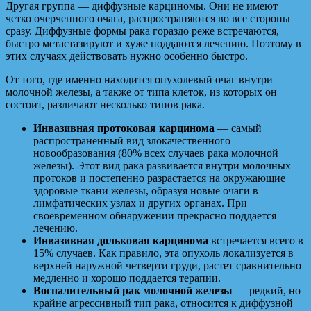
Другая группа — диффузные карциномы. Они не имеют
четко очерченного очага, распространяются во все стороны
сразу. Диффузные формы рака гораздо реже встречаются,
быстро метастазируют и хуже поддаются лечению. Поэтому в
этих случаях действовать нужно особенно быстро.
От того, где именно находится опухолевый очаг внутри
молочной железы, а также от типа клеток, из которых он
состоит, различают несколько типов рака.
Инвазивная протоковая карцинома
— самый
распространенный вид злокачественного
новообразования (80% всех случаев рака молочной
железы). Этот вид рака развивается внутри молочных
протоков и постепенно разрастается на окружающие
здоровые ткани железы, образуя новые очаги в
лимфатических узлах и других органах. При
своевременном обнаружении прекрасно поддается
лечению.
Инвазивная дольковая карцинома
встречается всего в
15% случаев. Как правило, эта опухоль локализуется в
верхней наружной четверти груди, растет сравнительно
медленно и хорошо поддается терапии.
Воспалительный рак молочной железы
— редкий, но
крайне агрессивный тип рака, относится к диффузной