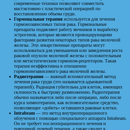
современные техники позволяют совместить
мастэктомию с пластической операцией по
восстановлению объема груди.
Гормональная терапия
используется для лечения
гормонозависимых типов рака. Гормональные
препараты подавляют работу яичников и выработку
эстрогенов, которые являются провоцирующими
факторами развития некоторых типов рака молочной
железы. Эти лекарственные препараты могут
использоваться для уменьшения или замедления роста
раковой опухоли молочной железы с положительным
или метастатическим гормоном-рецептором. Такая
терапия неэффективна в отношении
гормононезависимого рака молочной железы.
Радиотерапия
— важный вспомогательный метод
лечения рака груди (это называется адъювантной
терапией). Радиация губительна для клеток, имеющих
склонность к быстрому размножению. Радиотерапия
обычно назначается либо после операции, либо после
курса химиотерапии, как вспомогательное средство,
позволяющее «добить» оставшиеся раковые клетки.
Intrabeam
— это метод внутриоперационного
облучения с помощью специального аппарата Intrabeam.
Он не требует послеоперационного лечения и
повторной лучевой терапии, а также сводит к