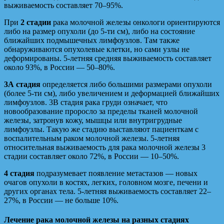
выживаемость составляет 70–95%.
При
2 стадии
рака молочной железы онкологи ориентируются
либо на размер опухоли (до 5-ти см), либо на состояние
ближайших подмышечных лимфоузлов. Там также
обнаруживаются опухолевые клетки, но сами узлы не
деформированы. 5-летняя средняя выживаемость составляет
около 93%, в России — 50–80%.
3А стадия
определяется либо большими размерами опухоли
(более 5-ти см), либо увеличением и деформацией ближайших
лимфоузлов. 3В стадия рака груди означает, что
новообразование проросло за пределы тканей молочной
железы, затронув кожу, мышцы или внутригрудные
лимфоузлы. Такую же стадию выставляют пациенткам с
воспалительным раком молочной железы. 5-летняя
относительная выживаемость для рака молочной железы 3
стадии составляет около 72%, в России — 10–50%.
4 стадия
подразумевает появление метастазов — новых
очагов опухоли в костях, легких, головном мозге, печени и
других органах тела. 5-летняя выживаемость составляет 22–
27%, в России — не больше 10%.
Лечение рака молочной железы на разных стадиях