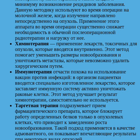
минимуму возникновение рецидивов заболевания.
Данную методику используют во время операции на
молочной железе, когда излучение направлено
непосредственно на опухоль. Применение этого
аппарата во время операции существенно снижает
необходимость в обычной послеоперационной
радиотерапии и нагрузку от нее.
Химиотерапия
— применение лекарств, токсичных для
опухоли, которые вводятся внутривенно. Этот метод
помогает уменьшить размеры новообразования и
уничтожить метастазы, которые невозможно удалить
хирургическим путем.
Иммунотерапия
отчасти похожа на использование
вакцин против инфекций: в организм пациентки
вводится специально изготовленное лекарство, которое
заставляет иммунную систему активно уничтожать
раковые клетки. Этот метод улучшает результат
химиотерапии, самостоятельно не используется.
Таргетная терапия
подразумевает прием
фармацевтического препарата, которое блокирует
работу определенных белков только в опухолевых
клетках, что приводит к замедлению роста
новообразования. Такой подход применяется в качестве
адъювантного, он показывает впечатляющие результаты
при некоторых видах опухолей.