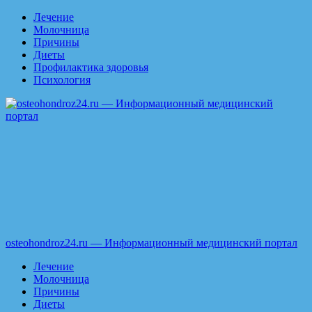
Перейти
Лечение
к
Молочница
содержимому
Причины
Диеты
Профилактика здоровья
Психология
osteohondroz24.ru — Информационный медицинский портал
Лечение
Молочница
Причины
Диеты