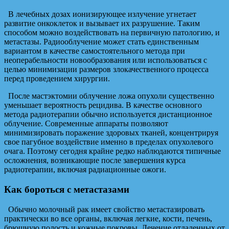
В лечебных дозах ионизирующее излучение угнетает
развитие онкоклеток и вызывает их разрушение. Таким
способом можно воздействовать на первичную патологию, и
метастазы. Радиооблучение может стать единственным
вариантом в качестве самостоятельного метода при
неоперабельности новообразования или использоваться с
целью минимизации размеров злокачественного процесса
перед проведением хирургии.
После мастэктомии облучение ложа опухоли существенно
уменьшает вероятность рецидива. В качестве основного
метода радиотерапии обычно используется дистанционное
облучение. Современные аппараты позволяют
минимизировать поражение здоровых тканей, концентрируя
свое пагубное воздействие именно в пределах опухолевого
очага. Поэтому сегодня крайне редко наблюдаются типичные
осложнения, возникающие после завершения курса
радиотерапии, включая радиационные ожоги.
Как бороться с метастазами
Обычно молочный рак имеет свойство метастазировать
практически во все органы, включая легкие, кости, печень,
брюшную полость и кожные покровы. Лечение отдаленных от