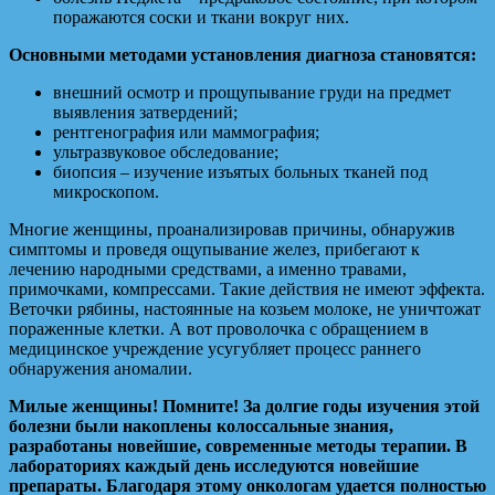
поражаются соски и ткани вокруг них.
Основными методами установления диагноза становятся:
внешний осмотр и прощупывание груди на предмет
выявления затвердений;
рентгенография или маммография;
ультразвуковое обследование;
биопсия – изучение изъятых больных тканей под
микроскопом.
Многие женщины, проанализировав причины, обнаружив
симптомы и проведя ощупывание желез, прибегают к
лечению народными средствами, а именно травами,
примочками, компрессами. Такие действия не имеют эффекта.
Веточки рябины, настоянные на козьем молоке, не уничтожат
пораженные клетки. А вот проволочка с обращением в
медицинское учреждение усугубляет процесс раннего
обнаружения аномалии.
Милые женщины! Помните! За долгие годы изучения этой
болезни были накоплены колоссальные знания,
разработаны новейшие, современные методы терапии. В
лабораториях каждый день исследуются новейшие
препараты. Благодаря этому онкологам удается полностью