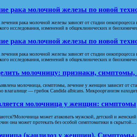
ние рака молочной железы по новой техн
лечения рака молочной железы зависят от стадии онкопроцесса
ского исследования, изменений в общеклинических и биохимичес
ние рака молочной железы по новой техн
лечения рака молочной железы зависят от стадии онкопроцесса
ского исследования, изменений в общеклинических и биохимичес
елить молочницу: признаки, симптомы, 
явлена молочница, симптомы, лечение у женщин зависит от ста
 влагалище — грибок Candida albicans. Микроорганизм находи
вляется молочница у женщин: симптомы
ются?Молочница может атаковать мужской, детский и женский 
мужчин она может протекать без особой симптоматики в скрытой…
чница (кандидоз у женщин). Симптомы, 