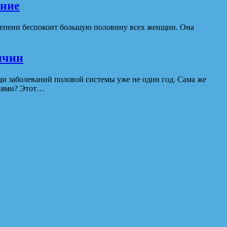
ение
степени беспокоит большую половину всех женщин. Она
ичин
и заболеваний половой системы уже не один год. Сама же
ниями? Этот…