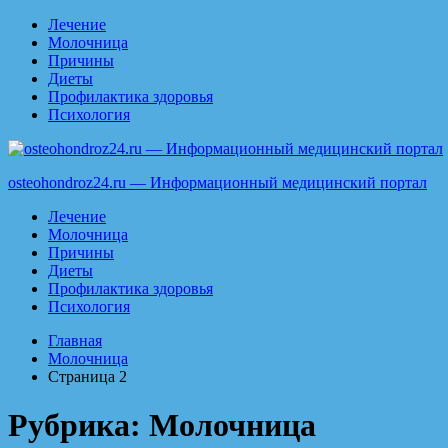
Перейти
Лечение
к
Молочница
содержимому
Причины
Диеты
Профилактика здоровья
Психология
osteohondroz24.ru — Информационный медицинский портал
Лечение
Молочница
Причины
Диеты
Профилактика здоровья
Психология
Главная
Молочница
Страница 2
Рубрика:
Молочница