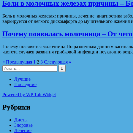
Боли в молочных железах причины – Бо
Боль в молочных железах: причины, лечение, диагностика заб
варьируется от легкого дискомфорта до мучительного жжения
Почему появилась молочница – От чего
Почему появляется молочница По различным данным вагинальн
частота случаев развития грибковой инфекции неуклонно возра
« Предыдущая
1
2
3
Следующая »
Поиск
для:
Лучшие
Последние
Powered by WP Tab Widget
Рубрики
Диеты
Здоровье
Лечение