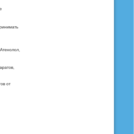
е
принимать
(Атенолол,
аратов,
ов от