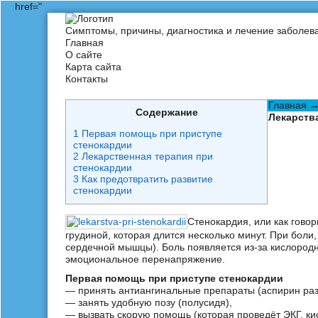
href="
Симптомы, причины, диагностика и лечение заболев
Главная
О сайте
Карта сайта
Контакты
Главная
Содержание
Лекарств
1
Первая помощь при приступе
стенокардии
2
Лекарственная терапия при
стенокардии
3
Как предотвратить развитие
стенокардии
Стенокардия, или как гово
грудиной, которая длится несколько минут. При бол
сердечной мышцы). Боль появляется из-за кислород
эмоциональное перенапряжение.
Первая помощь при приступе стенокардии
— принять антиангинальные препараты (аспирин разж
— занять удобную позу (полусидя),
— вызвать скорую помощь (которая проведёт ЭКГ, к