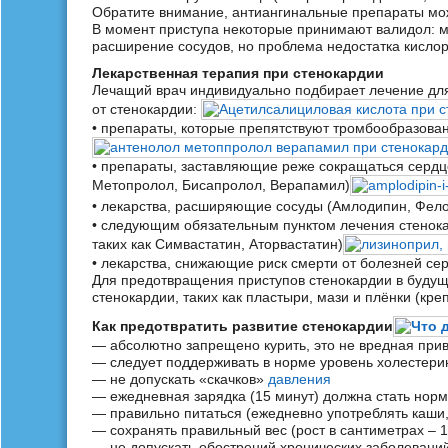
Обратите внимание, антиангинальные препараты мож
В момент приступа некоторые принимают валидол: м
расширение сосудов, но проблема недостатка кислор
Лекарственная терапия при стенокардии
Лечащий врач индивидуально подбирает лечение для
от стенокардии:
• препараты, которые препятствуют тромбообразова
• препараты, заставляющие реже сокращаться сердце
Метопролол, Бисапролол, Верапамил)
• лекарства, расширяющие сосуды (Амлодипин, Фел
• следующим обязательным пунктом лечения стенок
таких как Симвастатин, Аторвастатин)
• лекарства, снижающие риск смерти от болезней се
Для предотвращения приступов стенокардии в буду
стенокардии, таких как пластыри, мази и плёнки (кре
Как предотвратить развитие стенокардии
— абсолютно запрещено курить, это не вредная прив
— следует поддерживать в норме уровень холестерин
— не допускать «скачков»
давления
— ежедневная зарядка (15 минут) должна стать нор
— правильно питаться (ежедневно употреблять каши,
— сохранять правильный вес (рост в сантиметрах – 
— не допускать обострений хронических заболевани