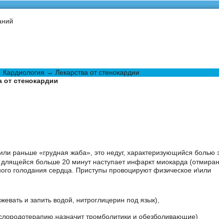
аний
→
Кардиология
→ Лекарства от стенокардии
а от стенокардии
рили раньше «грудная жаба», это недуг, характеризующийся болью 
и, длящейся больше 20 минут наступает инфаркт миокарда (отмира
ного голодания сердца. Приступы провоцируют физическое и\или
евать и запить водой, нитроглицерин под язык),
ислородотерапию,назначит тромболитики и обезболивающие)