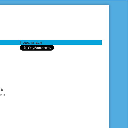
Поделиться
за
ние