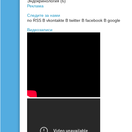
Эндокринология
(6)
Реклама
Следите за нами
по RSS
В vkontakte
В twitter
В facebook
В google
Видеозаписи