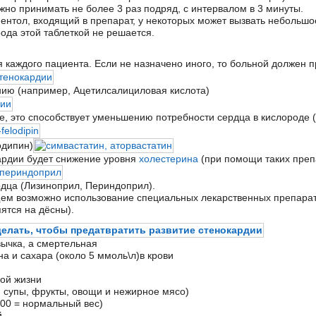
но принимать не более 3 раз подряд, с интервалом в 3 минуты.
ентол, входящий в препарат, у некоторых может вызвать небольшо
ода этой таблеткой не решается.
 каждого пациента. Если не назначено иного, то больной должен 
нию (например, Ацетилсалициловая кислота)
, это способствует уменьшению потребности сердца в кислороде 
одипин)
ардии будет снижение уровня
холестерина
(при помощи таких преп
рдца (Лизиноприл, Периндоприл).
щем возможно использование специальных лекарственных препарат
пятся на дёсны).
ычка, а смертельная
а и сахара (около 5 ммоль\л)в крови
мой жизни
 супы, фрукты, овощи и нежирное мясо)
100 = нормальный вес)
й