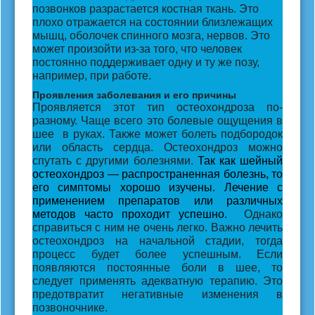
позвонков разрастается костная ткань. Это
плохо отражается на состоянии близлежащих
мышц, оболочек спинного мозга, нервов. Это
может произойти из-за того, что человек
постоянно поддерживает одну и ту же позу,
например, при работе.
Проявления заболевания и его причины
Проявляется этот тип остеохондроза по-
разному. Чаще всего это болевые ощущения в
шее в руках. Также может болеть подбородок
или область сердца. Остеохондроз можно
спутать с другими болезнями.
Так как шейный
остеохондроз — распространенная болезнь, то
его симптомы хорошо изучены. Лечение с
применением препаратов или различных
методов часто проходит успешно.
Однако
справиться с ним не очень легко. Важно лечить
остеохондроз на начальной стадии, тогда
процесс будет более успешным. Если
появляются постоянные боли в шее, то
следует применять адекватную терапию. Это
предотвратит негативные изменения в
позвоночнике.