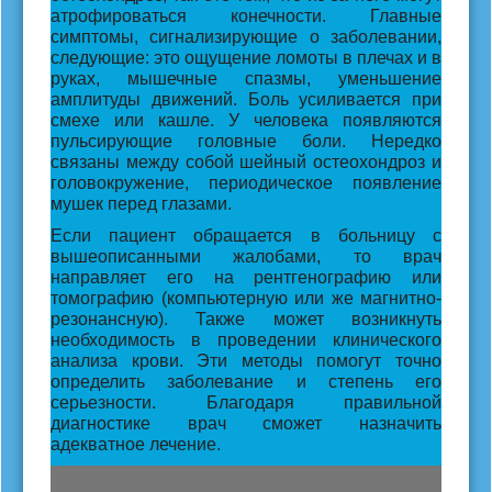
атрофироваться конечности. Главные
симптомы, сигнализирующие о заболевании,
следующие: это ощущение ломоты в плечах и в
руках, мышечные спазмы, уменьшение
амплитуды движений. Боль усиливается при
смехе или кашле. У человека появляются
пульсирующие головные боли. Нередко
связаны между собой шейный остеохондроз и
головокружение, периодическое появление
мушек перед глазами.
Если пациент обращается в больницу с
вышеописанными жалобами, то врач
направляет его на рентгенографию или
томографию (компьютерную или же магнитно-
резонансную). Также может возникнуть
необходимость в проведении клинического
анализа крови. Эти методы помогут точно
определить заболевание и степень его
серьезности. Благодаря правильной
диагностике врач сможет назначить
адекватное лечение.