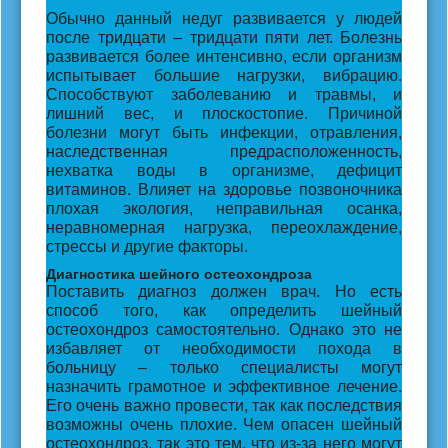
Обычно данный недуг развивается у людей
после тридцати – тридцати пяти лет. Болезнь
развивается более интенсивно, если организм
испытывает большие нагрузки, вибрацию.
Способствуют заболеванию и травмы, и
лишний вес, и плоскостопие. Причиной
болезни могут быть инфекции, отравления,
наследственная предрасположенность,
нехватка воды в организме, дефицит
витаминов. Влияет на здоровье позвоночника
плохая экология, неправильная осанка,
неравномерная нагрузка, переохлаждение,
стрессы и другие факторы.
Диагностика шейного остеохондроза
Поставить диагноз должен врач. Но есть
способ того, как определить шейный
остеохондроз самостоятельно. Однако это не
избавляет от необходимости похода в
больницу – только специалисты могут
назначить грамотное и эффективное лечение.
Его очень важно провести, так как последствия
возможны очень плохие. Чем опасен шейный
остеохондроз, так это тем, что из-за него могут