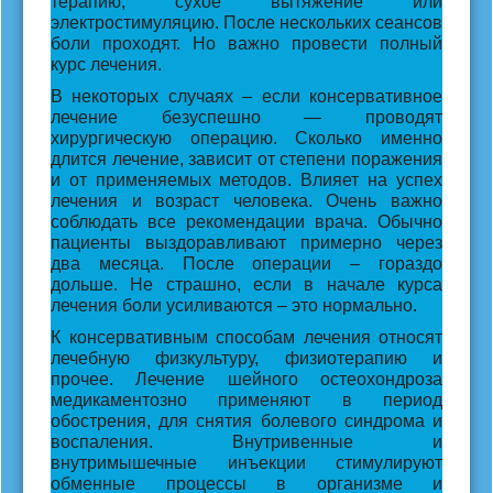
терапию, сухое вытяжение или
электростимуляцию. После нескольких сеансов
боли проходят. Но важно провести полный
курс лечения.
В некоторых случаях – если консервативное
лечение безуспешно — проводят
хирургическую операцию. Сколько именно
длится лечение, зависит от степени поражения
и от применяемых методов. Влияет на успех
лечения и возраст человека. Очень важно
соблюдать все рекомендации врача. Обычно
пациенты выздоравливают примерно через
два месяца. После операции – гораздо
дольше. Не страшно, если в начале курса
лечения боли усиливаются – это нормально.
К консервативным способам лечения относят
лечебную физкультуру, физиотерапию и
прочее. Лечение шейного остеохондроза
медикаментозно применяют в период
обострения, для снятия болевого синдрома и
воспаления. Внутривенные и
внутримышечные инъекции стимулируют
обменные процессы в организме и