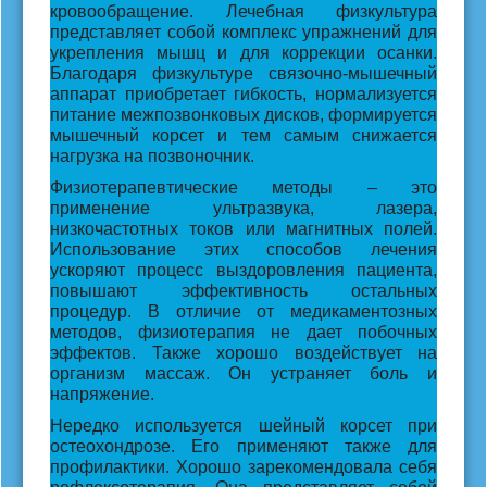
кровообращение. Лечебная физкультура
представляет собой комплекс упражнений для
укрепления мышц и для коррекции осанки.
Благодаря физкультуре связочно-мышечный
аппарат приобретает гибкость, нормализуется
питание межпозвонковых дисков, формируется
мышечный корсет и тем самым снижается
нагрузка на позвоночник.
Физиотерапевтические методы – это
применение ультразвука, лазера,
низкочастотных токов или магнитных полей.
Использование этих способов лечения
ускоряют процесс выздоровления пациента,
повышают эффективность остальных
процедур. В отличие от медикаментозных
методов, физиотерапия не дает побочных
эффектов. Также хорошо воздействует на
организм массаж. Он устраняет боль и
напряжение.
Нередко используется шейный корсет при
остеохондрозе. Его применяют также для
профилактики. Хорошо зарекомендовала себя