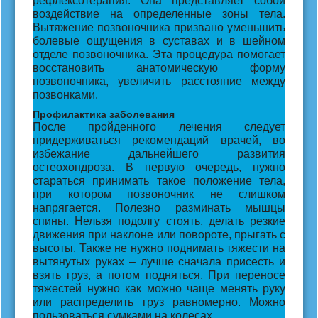
рефлексотерапия. Она представляет собой
воздействие на определенные зоны тела.
Вытяжение позвоночника призвано уменьшить
болевые ощущения в суставах и в шейном
отделе позвоночника. Эта процедура помогает
восстановить анатомическую форму
позвоночника, увеличить расстояние между
позвонками.
Профилактика заболевания
После пройденного лечения следует
придерживаться рекомендаций врачей, во
избежание дальнейшего развития
остеохондроза. В первую очередь, нужно
стараться принимать такое положение тела,
при котором позвоночник не слишком
напрягается. Полезно разминать мышцы
спины. Нельзя подолгу стоять, делать резкие
движения при наклоне или повороте, прыгать с
высоты. Также не нужно поднимать тяжести на
вытянутых руках – лучше сначала присесть и
взять груз, а потом подняться. При переносе
тяжестей нужно как можно чаще менять руку
или распределить груз равномерно. Можно
пользоваться сумками на колесах.