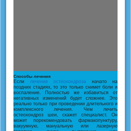
Способы лечения
Если
лечение остеохондроза
начато на
поздних стадиях, то это только снимет боли и
воспаление. Полностью же избавиться от
негативных изменений будет сложнее. Это
реально только при проведении длительного и
комплексного лечения. Чем лечить
остеохондроз шеи, скажет специалист. Он
может порекомендовать фармакопунктуру,
вакуумную, мануальную или лазерную