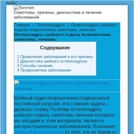
href="
Симптомы, причины, диагностика и лечение
заболеваний
Главная
→
Остеохондроз
→ Остеохондроз шейного
отдела позвоночника симптомы, лечение.
Остеохондроз шейного отдела позвоночника
симптомы, лечение.
Содержание
1
Проявления заболевания и его причины
2
Диагностика шейного остеохондроза
3
Способы лечения
4
Профилактика заболевания
Шейный отдел позвоночника подвергается
постоянной нагрузке, его главная задача –
держать голову. Поэтому остеохондроз
шейного отдела, симптомы лечение которого
мы обсудим в этом материале, является
распространенным заболеванием. Возникает
шейный остеохондроз
от того, что по бокам от