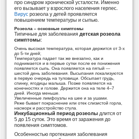
про синдром хронической усталости. Именно
его вызывает у взрослого населения герпес.
Вирус
розеола у детей проявляется
повышением температуры и сыпью.
Розеола – основные симптомы
Типичные для заболевания
детская розеола
симптомы
:
Очень высокая температура, которая держится от 3-х
до 5-ти дней;
Температура падает так же внезапно, как и
поднимается и в первые сутки после ее понижения
появляется сыпь. Она появляется на пятый —
шестой день заболевания. Высыпания локализуются
в первую очередь на туловищи. Обсыпает грудь,
спинку, ягодицы малыша. Позже появляется на
конечностях и голове. Держится она на теле 4–7
дней. Иногда меньше.
Увеличенные лимфоузлы на шее и за ушами.
Реже бывает покраснение или отек слизистой горла,
насморк и расстройство стула.
Инкубационный период розеолы
длится от
5 до 15 суток. Это время от заражения до
появления симптомов.
Особенностью протекания заболевания