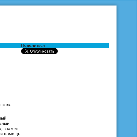
Поделиться
 школа
вый
льный
о, знаком
и и помощь