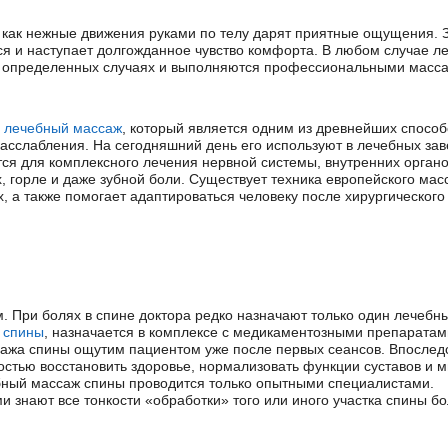
 как нежные движения руками по телу дарят приятные ощущения. З
 и наступает долгожданное чувство комфорта. В любом случае л
в определенных случаях и выполняются профессиональными масс
й
лечебный массаж
, который является одним из древнейших способ
асслабления. На сегодняшний день его используют в лечебных за
ся для комплексного лечения нервной системы, внутренних органо
, горле и даже зубной боли. Существует техника европейского мас
, а также помогает адаптироваться человеку после хирургического
. При болях в спине доктора редко назначают только один лечебн
 спины
, назначается в комплексе с медикаментозными препаратам
ажа спины ощутим пациентом уже после первых сеансов. Впослед
остью восстановить здоровье, нормализовать функции суставов и 
бный массаж спины проводится только опытными специалистами.
знают все тонкости «обработки» того или иного участка спины бо