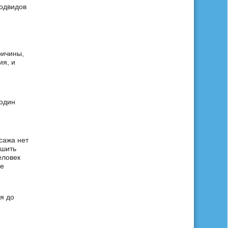
подвидов
ричины,
ия, и
 один
сажа нет
чшить
еловек
ее
я до