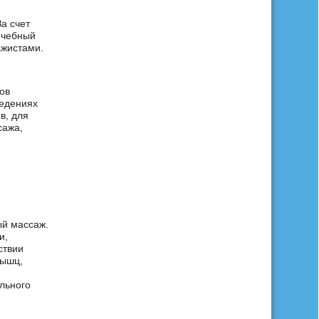
а счет
ечебный
ажистами.
ов
ведениях
в, для
сажа,
ый массаж.
и,
ствии
мышц,
льного