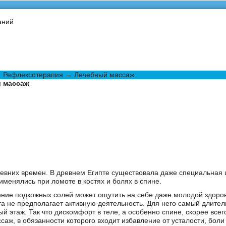
аний
→
Рефлексотерапия
→ Лечебный массаж
 массаж
евних времен. В древнем Египте существовала даже специальная
менялись при ломоте в костях и болях в спине.
ение подкожных солей может ощутить на себе даже молодой здоро
ота не предполагает активную деятельность. Для него самый длите
ый этаж. Так что дискомфорт в теле, а особенно спине, скорее всег
ссаж, в обязанности которого входит избавление от усталости, бол