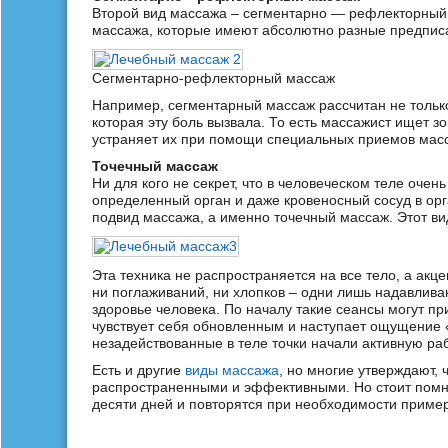
Второй вид массажа – сегментарно — рефлекторный,
массажа, которые имеют абсолютно разные предписа
Сегментарно-рефлекторный массаж
Например, сегментарный массаж рассчитан не только
которая эту боль вызвала. То есть массажист ищет 
устраняет их при помощи специальных приемов мас
Точечный массаж
Ни для кого не секрет, что в человеческом теле очен
определенный орган и даже кровеносный сосуд в ор
подвид массажа, а именно точечный массаж. Этот в
Эта техника не распространяется на все тело, а акц
ни поглаживаний, ни хлопков – одни лишь надавлива
здоровье человека. По началу такие сеансы могут пр
чувствует себя обновленным и наступает ощущение «
незадействованные в теле точки начали активную раб
Есть и другие
виды массажа
, но многие утверждают,
распространенными и эффективными. Но стоит помни
десяти дней и повторятся при необходимости пример