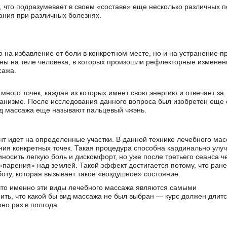
 что подразумевает в своем «составе» еще несколько различных 
ния при различных болезнях.
 на избавление от боли в конкретном месте, но и на устранение п
зоны на теле человека, в которых произошли рефлекторные изменен
сажа.
ь много точек, каждая из которых имеет свою энергию и отвечает за
ганизме. После исследования данного вопроса был изобретен еще
ид массажа еще называют пальцевый чжэнь.
ент идет на определенные участки. В данной технике лечебного мас
ния конкретных точек. Такая процедура способна кардинально улу
иносить легкую боль и дискомфорт, но уже после третьего сеанса ч
парения» над землей. Такой эффект достигается потому, что ран
оту, которая вызывает такое «воздушное» состояние.
 что именно эти виды лечебного массажа являются самыми
ть, что какой бы вид массажа не был выбран — курс должен длитс
но раз в полгода.