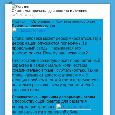
href="
Симптомы, причины, диагностика и лечение
заболеваний
Главная
→
Ортопедия
→ Причины плоскостопия
Причины плоскостопия
Стопа человека может деформироваться. При
деформации опускаются поперечный и
продольный своды. Называется это
плоскостопием. Почему оно возникает?
Плоскостопие зачастую носит приобретенный
характер в связи с малым количеством
соединительной ткани, субтильностью. Такие
стопы называют аристократическими. У
женщин проблема тонкой кости встречается в
несколько раз чаще, чем у представителей
сильного пола.
Плоскостопие – причины деформации стопы
Способствующий фактор для развития
деформации кроется в
неправильно изготовленной обуви.