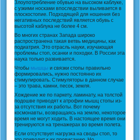
Злоупотребление обувью на высоком каблуке,
с узкими носками впоследствии выливается в
плоскостопие. Подходящей для ношения без
негативных последствий является обувь с
высотой каблука не более 4 см.
Во многих странах Запада широко
распространена такая ветвь медицины, как
подиатрия. Это отрасль науки, изучающая
проблемы стоп, осанки и походки. В России эта
наука только развивается.
Чтобы
мышцы
и связки стопы правильно
формировались, нужно постоянно их
стимулировать. Стимуляторы в данном случае
– это трава, камни, песок, земля.
Хождение же по паркету, ламинату, на толстой
подошве приводят к атрофии мышц стопы из-
за отсутствия их работы. Вот почему
космонавты, возвращаясь на землю, некоторое
время не могут ходить. В настоящее время они
тренируются на тренажерах во время полета.
Если отсутствует нагрузка на своды стоп, то
это приводит к их провисанию. Но